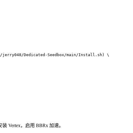
/jerry048/Dedicated-Seedbox/main/Install.sh)
\
GB，安装 Vertex，启用 BBRx 加速。