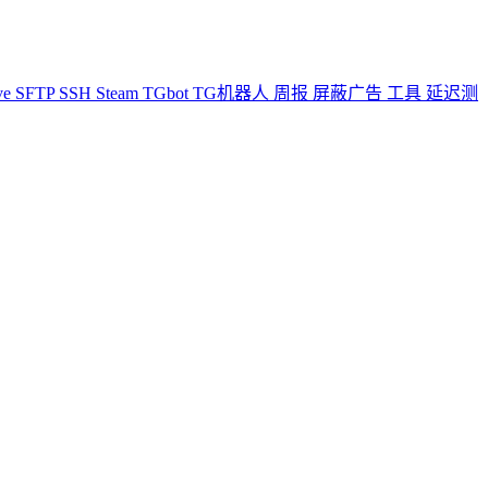
ve
SFTP
SSH
Steam
TGbot
TG机器人
周报
屏蔽广告
工具
延迟测