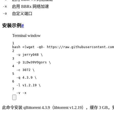
-x
启用 BBRx 网络加速
-o
自定义端口
安装示例
#
Terminal window
1
bash
<(
wget
-qO-
 https://raw.githubusercontent.com
2
-u
jerry048
\
3
-p
1LDw39VOgors
\
4
-c
3072
\
5
-q
4.3.9
\
6
-l
v1.2.19
\
7
-v
-x
此命令安装 qBittorrent 4.3.9（libtorrent v1.2.19），缓存 3 