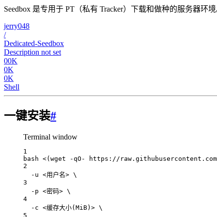
Seedbox 是专用于 PT（私有 Tracker）下载和做种的服
jerry048
/
Dedicated-Seedbox
Description not set
00K
0K
0K
Shell
一键安装
#
Terminal window
1
bash
<
(
wget
-qO-
https://raw.githubusercontent.com
2
-u
<
用户名>
\
3
-p
<密码>
\
4
-c
<缓存大小
(
MiB
)
>
\
5