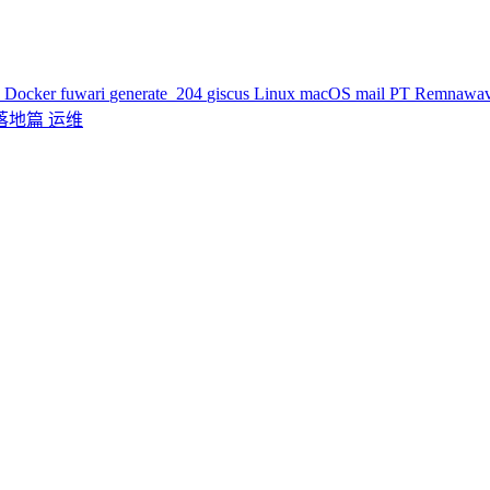
k
Docker
fuwari
generate_204
giscus
Linux
macOS
mail
PT
Remnawa
落地篇
运维