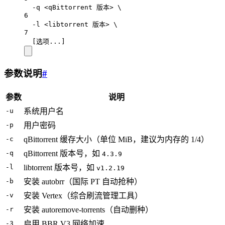
-q
<qBittorrent
版本>
\
6
-l
<libtorrent
版本>
\
7
[选项...]
参数说明
#
参数
说明
-u
系统用户名
-p
用户密码
-c
qBittorrent 缓存大小（单位 MiB，建议为内存的 1/4）
-q
qBittorrent 版本号，如
4.3.9
-l
libtorrent 版本号，如
v1.2.19
-b
安装 autobrr（国际 PT 自动抢种）
-v
安装 Vertex（综合刷流管理工具）
-r
安装 autoremove-torrents（自动删种）
-3
启用 BBR V3 网络加速