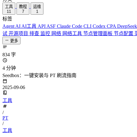
工具
教程
运维
11
7
1
标签
Agent
AI
AI工具
API
ASF
Claude Code
CLI
Codex
CPA
DeepSee
试
开源项目
排查
监控
网络
网络工具
节点管理面板
节点配置
更多
834 字
4 分钟
Seedbox：一键安装与 PT 刷流指南
2025-09-06
工具
/
PT
/
工具