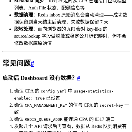
Metadata 同步
：Keeper 定时从 CPA 管理接口拉取模型
列表、Auth File 状态、配额信息等
数据清理
：Redis inbox 原始消息会自动清理——成功数
据保留到当天结束后清理，失败数据保留 7 天
脱敏处理
：面向浏览器的 API 会对 key-like 的
source/lookup 字段做脱敏或稳定公开标识映射，但不会
修改数据库原始值
常见问题
#
启动后 Dashboard 没有数据？
#
确认 CPA 的
中
config.yaml
usage-statistics-
已设置
enabled: true
确认
的值与 CPA 的
一
CPA_MANAGEMENT_KEY
secret-key
致
确认
能连通 CPA 的 8317 端口
REDIS_QUEUE_ADDR
发起几个 API 请求后再查看，数据从 Redis 队列消费有