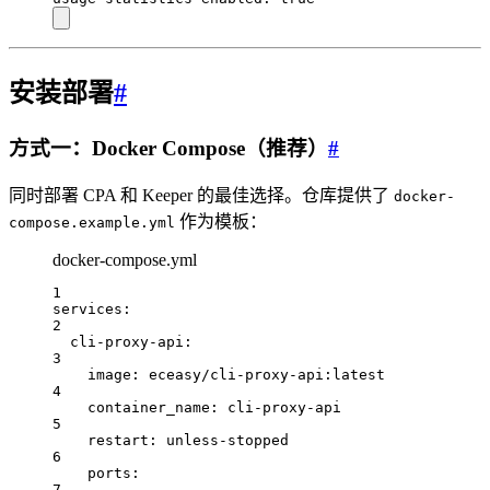
安装部署
#
方式一：Docker Compose（推荐）
#
同时部署 CPA 和 Keeper 的最佳选择。仓库提供了
docker-
作为模板：
compose.example.yml
docker-compose.yml
1
services
:
2
cli-proxy-api
:
3
image
: 
eceasy/cli-proxy-api:latest
4
container_name
: 
cli-proxy-api
5
restart
: 
unless-stopped
6
ports
:
7