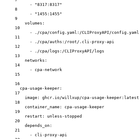
- 
"8317:8317"
8
- 
"1455:1455"
9
volumes
:
10
- 
./cpa/config.yaml:/CLIProxyAPI/config.yaml
11
- 
./cpa/auths:/root/.cli-proxy-api
12
- 
./cpa/logs:/CLIProxyAPI/logs
13
networks
:
14
- 
cpa-network
15
16
cpa-usage-keeper
:
17
image
: 
ghcr.io/willxup/cpa-usage-keeper:latest
18
container_name
: 
cpa-usage-keeper
19
restart
: 
unless-stopped
20
depends_on
:
21
- 
cli-proxy-api