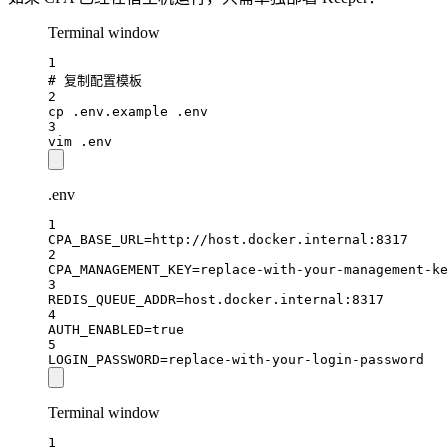
Terminal window
1
# 复制配置模板
2
cp
.env.example
.env
3
vim
.env
.env
1
CPA_BASE_URL
=http://host.docker.internal:8317
2
CPA_MANAGEMENT_KEY
=replace-with-your-management-ke
3
REDIS_QUEUE_ADDR
=host.docker.internal:8317
4
AUTH_ENABLED
=true
5
LOGIN_PASSWORD
=replace-with-your-login-password
Terminal window
1