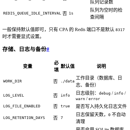
队列记录数
队列为空时的检
REDIS_QUEUE_IDLE_INTERVAL
否
1s
查间隔
一般保持默认值即可，只有 CPA 的 Redis 端口不是默认
8317
时才需要显式设置。
存储、日志与备份
#
必
变量
默认值
说明
填
工作目录（数据库、日
WORK_DIR
否
./data
志、备份）
日志级别：
/
/
debug
info
LOG_LEVEL
否
info
/
warn
error
LOG_FILE_ENABLED
否
true
是否写入持久化日志文件
日志保留天数，
不自动
0
LOG_RETENTION_DAYS
否
7
清理
是否启用 SQLite 数据库