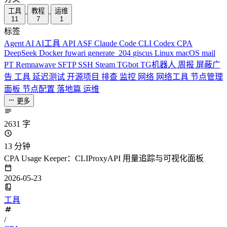
工具
教程
运维
11
7
1
标签
Agent
AI
AI工具
API
ASF
Claude Code
CLI
Codex
CPA
DeepSeek
Docker
fuwari
generate_204
giscus
Linux
macOS
mail
PT
Remnawave
SFTP
SSH
Steam
TGbot
TG机器人
周报
屏蔽广
告
工具
延迟测试
开源项目
排查
监控
网络
网络工具
节点管理
面板
节点配置
落地篇
运维
更多
2631 字
13 分钟
CPA Usage Keeper：CLIProxyAPI 用量追踪与可视化面板
2026-05-23
工具
/