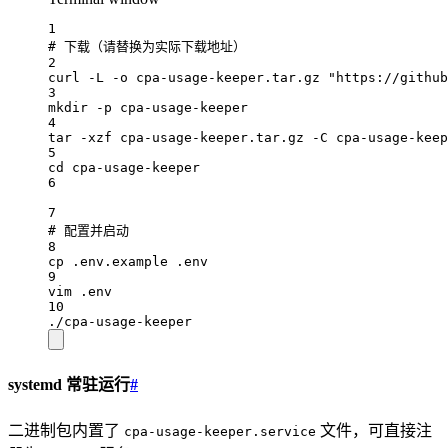
1
# 下载（请替换为实际下载地址）
2
curl
-L
-o
cpa-usage-keeper.tar.gz
"https://github
3
mkdir
-p
cpa-usage-keeper
4
tar
-xzf
cpa-usage-keeper.tar.gz
-C
cpa-usage-keep
5
cd
cpa-usage-keeper
6
7
# 配置并启动
8
cp
.env.example
.env
9
vim
.env
10
./cpa-usage-keeper
systemd 常驻运行
#
二进制包内置了
文件，可直接注
cpa-usage-keeper.service