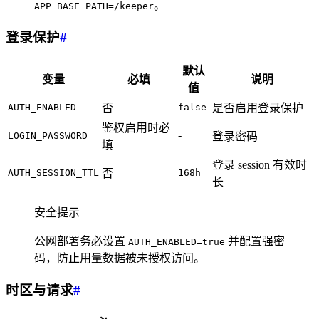
。
APP_BASE_PATH=/keeper
登录保护
#
默认
变量
必填
说明
值
AUTH_ENABLED
否
false
是否启用登录保护
鉴权启用时必
-
LOGIN_PASSWORD
登录密码
填
登录 session 有效时
AUTH_SESSION_TTL
否
168h
长
安全提示
公网部署务必设置
并配置强密
AUTH_ENABLED=true
码，防止用量数据被未授权访问。
时区与请求
#