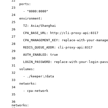
22
ports
:
23
- 
"8080:8080"
24
environment
:
25
TZ
: 
Asia/Shanghai
26
CPA_BASE_URL
: 
http://cli-proxy-api:8317
27
CPA_MANAGEMENT_KEY
: 
replace-with-your-manage
28
REDIS_QUEUE_ADDR
: 
cli-proxy-api:8317
29
AUTH_ENABLED
: 
true
30
LOGIN_PASSWORD
: 
replace-with-your-login-pass
31
volumes
:
32
- 
./keeper:/data
33
networks
:
34
- 
cpa-network
35
36
networks
: