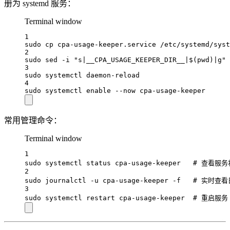
册为 systemd 服务：
Terminal window
1
sudo
cp
cpa-usage-keeper.service
/etc/systemd/syst
2
sudo
sed
-i
"s|__CPA_USAGE_KEEPER_DIR__|$(
pwd
)|g"
3
sudo
systemctl
daemon-reload
4
sudo
systemctl
enable
--now
cpa-usage-keeper
常用管理命令：
Terminal window
1
sudo
systemctl
status
cpa-usage-keeper
# 查看服务
2
sudo
journalctl
-u
cpa-usage-keeper
-f
# 实时查看
3
sudo
systemctl
restart
cpa-usage-keeper
# 重启服务