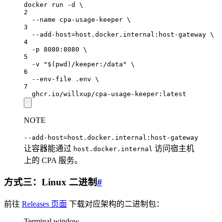
docker
run
-d
\
2
--name
cpa-usage-keeper
\
3
--add-host=host.docker.internal:host-gateway
\
4
-p
8080:8080
\
5
-v
"$(
pwd
)/keeper:/data"
\
6
--env-file
.env
\
7
ghcr.io/willxup/cpa-usage-keeper:latest
NOTE
--add-host=host.docker.internal:host-gateway
让容器能通过
访问宿主机
host.docker.internal
上的 CPA 服务。
方式三：Linux 二进制
#
前往
Releases 页面
下载对应架构的二进制包：
Terminal window