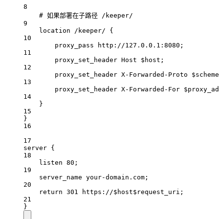
8
# 如果部署在子路径 /keeper/
9
location
/keeper/ 
{
10
proxy_pass 
http://127.0.0.1:8080;
11
proxy_set_header 
Host $host;
12
proxy_set_header 
X-Forwarded-Proto $scheme
13
proxy_set_header 
X-Forwarded-For $proxy_ad
14
}
15
}
16
17
server
 {
18
listen 
80
;
19
server_name 
your-domain.com;
20
return
301
 https://$host$request_uri;
21
}