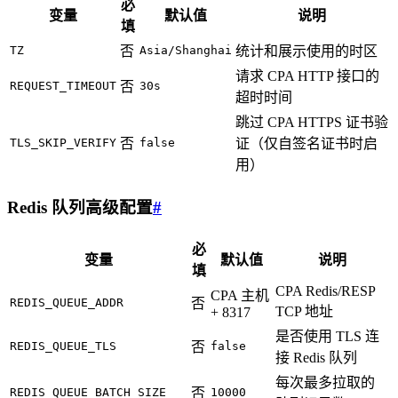
必
变量
默认值
说明
填
TZ
否
Asia/Shanghai
统计和展示使用的时区
请求 CPA HTTP 接口的
REQUEST_TIMEOUT
否
30s
超时时间
跳过 CPA HTTPS 证书验
TLS_SKIP_VERIFY
否
false
证（仅自签名证书时启
用）
Redis 队列高级配置
#
必
变量
默认值
说明
填
CPA Redis/RESP
CPA 主机
REDIS_QUEUE_ADDR
否
TCP 地址
+ 8317
是否使用 TLS 连
REDIS_QUEUE_TLS
否
false
接 Redis 队列
每次最多拉取的
REDIS_QUEUE_BATCH_SIZE
否
10000