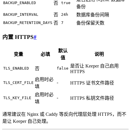
BACKUP_ENABLED
否
true
备份
BACKUP_INTERVAL
否
24h
数据库备份间隔
BACKUP_RETENTION_DAYS
否
7
备份保留天数
内置 HTTPS
#
默认
变量
必填
说明
值
是否让 Keeper 自己启用
TLS_ENABLED
否
false
HTTPS
启用时必
-
TLS_CERT_FILE
HTTPS 证书文件路径
填
启用时必
-
TLS_KEY_FILE
HTTPS 私钥文件路径
填
通常建议在 Nginx 或 Caddy 等反向代理层处理 HTTPS，而不
是让 Keeper 自己处理。