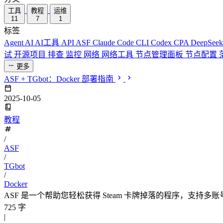
工具
教程
运维
11
7
1
标签
Agent
AI
AI工具
API
ASF
Claude Code
CLI
Codex
CPA
DeepSee
试
开源项目
排查
监控
网络
网络工具
节点管理面板
节点配置
更多
ASF + TGbot：Docker 部署指南
2025-10-05
教程
/
ASF
/
TGbot
/
Docker
ASF 是一个帮助您轻松获得 Steam 卡牌掉落的程序，支持多账号和
725 字
|