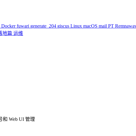
k
Docker
fuwari
generate_204
giscus
Linux
macOS
mail
PT
Remnawa
落地篇
运维
 Web UI 管理