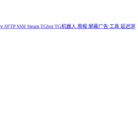
ve
SFTP
SSH
Steam
TGbot
TG机器人
周报
屏蔽广告
工具
延迟测